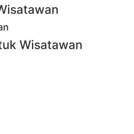
 Wisatawan
an
tuk Wisatawan